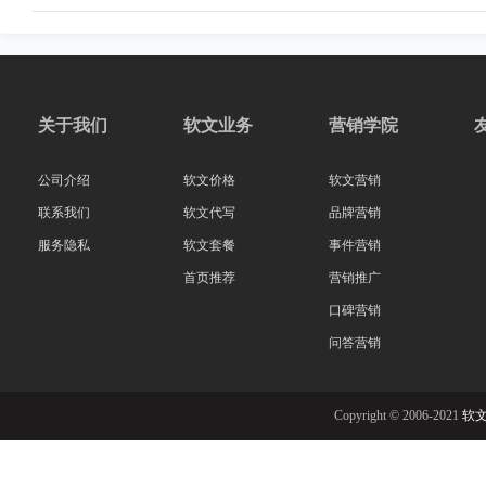
关于我们
软文业务
营销学院
公司介绍
软文价格
软文营销
联系我们
软文代写
品牌营销
服务隐私
软文套餐
事件营销
首页推荐
营销推广
口碑营销
问答营销
Copyright © 2006-2021
软