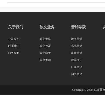
关于我们
软文业务
营销学院
公司介绍
软文价格
软文营销
联系我们
软文代写
品牌营销
服务隐私
软文套餐
事件营销
首页推荐
营销推广
口碑营销
问答营销
Copyright © 2006-2021
软