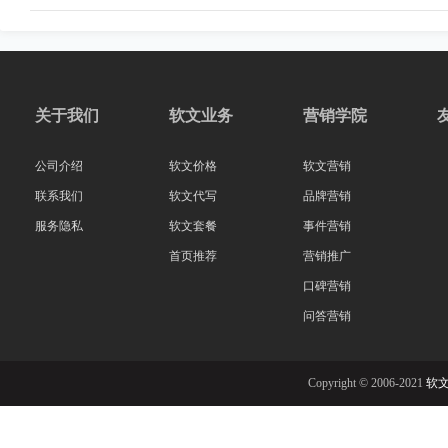
关于我们
软文业务
营销学院
公司介绍
软文价格
软文营销
联系我们
软文代写
品牌营销
服务隐私
软文套餐
事件营销
首页推荐
营销推广
口碑营销
问答营销
Copyright © 2006-2021
软