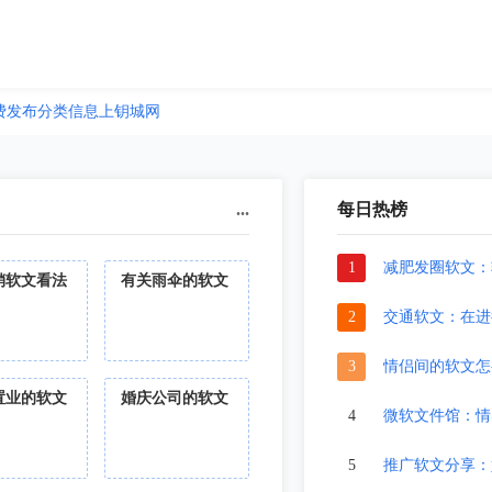
费发布分类信息上钥城网
...
每日热榜
1
减肥发圈软文：
销软文看法
有关雨伞的软文
2
交通软文：在进
3
情侣间的软文怎
置业的软文
婚庆公司的软文
4
微软文件馆：情
5
推广软文分享：