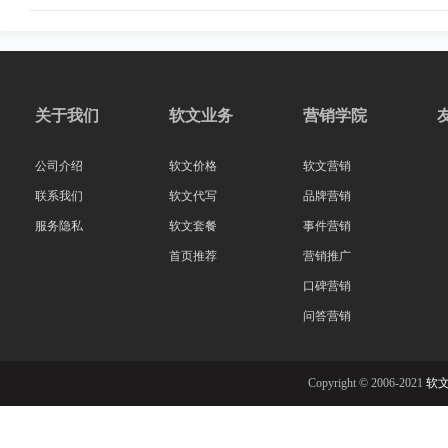
关于我们
软文业务
营销学院
公司介绍
软文价格
软文营销
联系我们
软文代写
品牌营销
服务隐私
软文套餐
事件营销
首页推荐
营销推广
口碑营销
问答营销
Copyright © 2006-2021
软