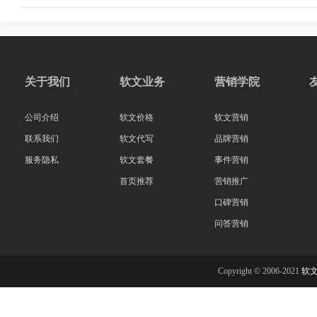
关于我们
软文业务
营销学院
公司介绍
软文价格
软文营销
联系我们
软文代写
品牌营销
服务隐私
软文套餐
事件营销
首页推荐
营销推广
口碑营销
问答营销
Copyright © 2006-2021
软