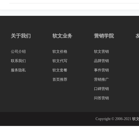
关于我们
软文业务
营销学院
公司介绍
软文价格
软文营销
联系我们
软文代写
品牌营销
服务隐私
软文套餐
事件营销
首页推荐
营销推广
口碑营销
问答营销
Copyright © 2006-2021
软