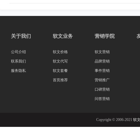
关于我们
软文业务
营销学院
公司介绍
软文价格
软文营销
联系我们
软文代写
品牌营销
服务隐私
软文套餐
事件营销
首页推荐
营销推广
口碑营销
问答营销
Copyright © 2006-2021
软