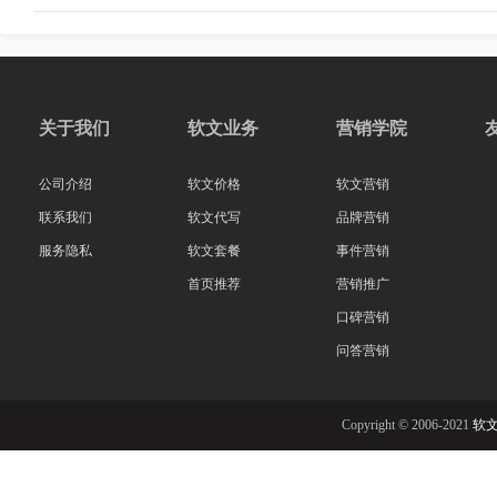
关于我们
软文业务
营销学院
公司介绍
软文价格
软文营销
联系我们
软文代写
品牌营销
服务隐私
软文套餐
事件营销
首页推荐
营销推广
口碑营销
问答营销
Copyright © 2006-2021
软