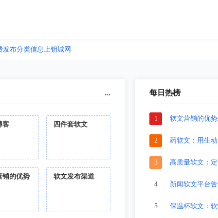
费发布分类信息上钥城网
...
每日热榜
1
软文营销的优势
博客
四件套软文
2
药软文：用生动
3
高质量软文：定
营销的优势
软文发布渠道
4
新闻软文平台告
5
保温杯软文：软