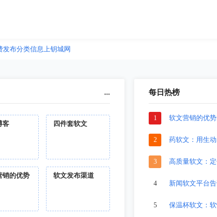
费发布分类信息上钥城网
...
每日热榜
1
软文营销的优势
博客
四件套软文
2
药软文：用生动
3
高质量软文：定
营销的优势
软文发布渠道
4
新闻软文平台告
5
保温杯软文：软